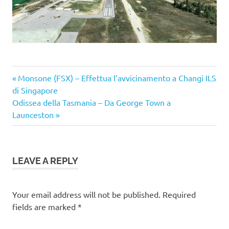
Previous
Post
Monsone (FSX) – Effettua l’avvicinamento a Changi ILS
Post:
di Singapore
navigation
Next
Odissea della Tasmania – Da George Town a
Post:
Launceston
LEAVE A REPLY
Your email address will not be published.
Required
fields are marked
*