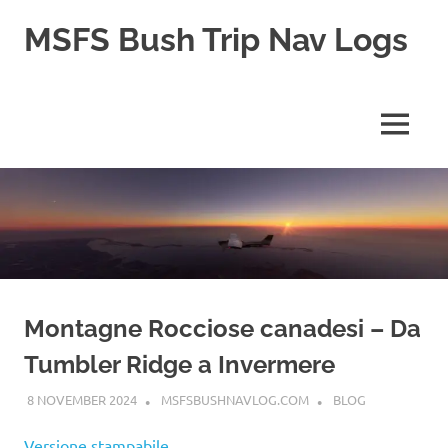
Skip
MSFS Bush Trip Nav Logs
to
content
This
site
contains
MENU
the
Navlogs
for
MSFS
Bush
trips,
as
well
as
pln
Montagne Rocciose canadesi – Da
files
Tumbler Ridge a Invermere
for
MSFS
8 NOVEMBER 2024
MSFSBUSHNAVLOG.COM
BLOG
2024
Versione stampabile