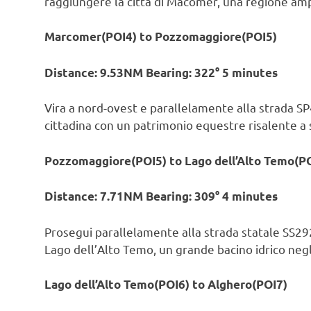
raggiungere la città di Macomer, una regione ampi
Marcomer(POI4) to Pozzomaggiore(POI5)
Distance: 9.53NM Bearing: 322° 5 minutes
Vira a nord-ovest e parallelamente alla strada S
cittadina con un patrimonio equestre risalente a s
Pozzomaggiore(POI5) to Lago dell’Alto Temo(P
Distance: 7.71NM Bearing: 309° 4 minutes
Prosegui parallelamente alla strada statale SS29
Lago dell’Alto Temo, un grande bacino idrico negli
Lago dell’Alto Temo(POI6) to Alghero(POI7)