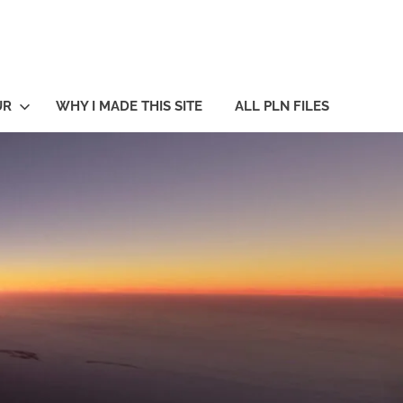
UR
WHY I MADE THIS SITE
ALL PLN FILES